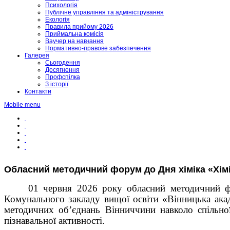
Психологія
Публічне управління та адміністрування
Екологія
Правила прийому 2026
Приймальна комісія
Ваучер на навчання
Нормативно-правове забезпечення
Галерея
Сьогодення
Досягнення
Профспілка
З історії
Контакти
Mobile menu
Обласний методичний форум до Дня хіміка «Хімія
0
1 червня 2026 року обласний методичний 
Комунального закладу вищої освіти «Вінницька акад
методичних об’єднань Вінниччини навколо спіль
пізнавальної активності.