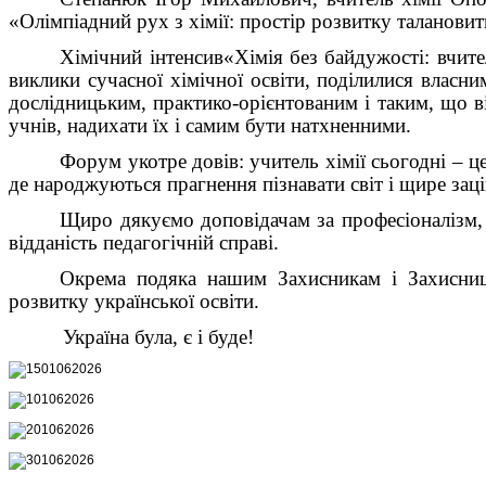
«Олімпіадний рух з хімії: простір розвитку талановит
Х
імічний інтенсив
«Хімія без байдужості:
в
чите
виклики сучасної хімічної освіти,
по
ділилися власни
дослідницьким, практико
-
орієнтованим і таким,
що
в
учнів, надихати їх і самим бути натхненними.
Форум укотре довів: учитель хімії сьогодні – ц
де народжуються прагнення пізнавати світ і щире зац
Щиро дякуємо доповідачам за професіоналізм, т
відданість педагогічній справі.
Окрема подяка нашим Захисникам і Захисниця
розвитку української освіти.
Україна була, є і буде!