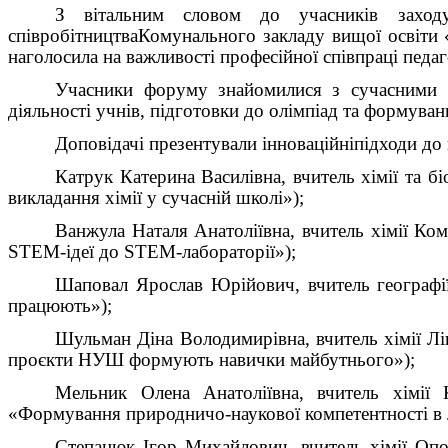
З вітальним словом до учасників
заход
співробітництва
Комунального закладу вищої освіти 
наголосила на важливості професійної співпраці педа
Учасники форуму знайомилися з сучасними ST
діяльності учнів, підготовки до олімпіад та формува
Доповідачі презентували
інноваційн
і
підходи до
Катрук Катерина Василівна, вчитель хімії та бі
викладання хімії у сучасній школі»
)
;
Ванжула Наталя Анатоліївна, вчитель хімії
Ком
STEM-ідеї до STEM-лабораторії
»)
;
Шаповал Ярослав Юрійович
,
вчитель географі
працюють»
)
;
Шульман Діна Володимирівна
,
вчитель хімії Лі
про
є
кти НУШ формують навички майбутнього»);
Мельник Олена Анатоліївна, вчитель хімії
«
Формування природничо-наукової компетентності в лі
Степанюк Ігор Михайлович, вчитель хімії Оп