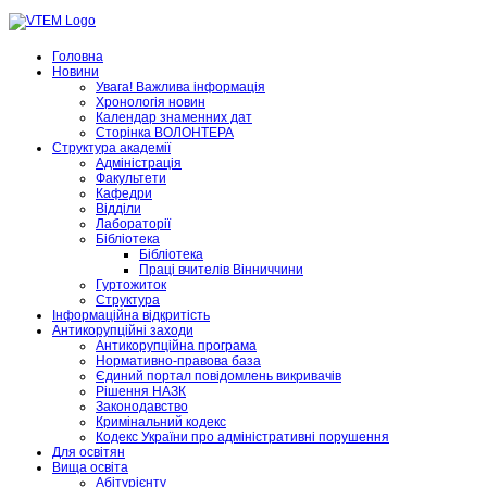
Головна
Новини
Увага! Важлива інформація
Хронологія новин
Календар знаменних дат
Сторінка ВОЛОНТЕРА
Структура академії
Адміністрація
Факультети
Кафедри
Відділи
Лабораторії
Бібліотека
Бібліотека
Праці вчителів Вінниччини
Гуртожиток
Структура
Інформаційна відкритість
Антикорупційні заходи
Антикорупційна програма
Нормативно-правова база
Єдиний портал повідомлень викривачів
Рішення НАЗК
Законодавство
Кримінальний кодекс
Кодекс України про адміністративні порушення
Для освітян
Вища освіта
Абітурієнту