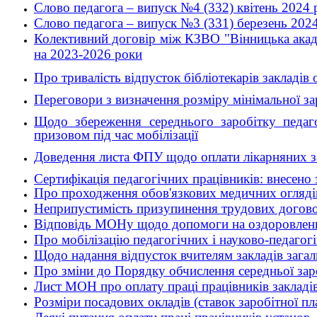
Слово педагога – випуск №4 (332) квітень 2024 
Слово педагога – випуск №3 (331) березень 2024
Колективний договір між КЗВО "Вінницька акаде
на 2023-2026 роки
Про тривалість відпусток бібліотекарів закладів о
Переговори з визначення розміру мінімальної за
Щодо збереження середнього заробітку педаго
призовом під час мобілізації
Доведення листа ФПУ щодо оплати лікарняних з
Сертифікація педагогічних працівників: внесено 
Про проходження обов'язкових медичних оглядів 
Неприпустимість призупинення трудових договорі
Відповідь МОНу щодо допомоги на оздоровлення
Про мобілізацію педагогічних і науково-педагогі
Щодо надання відпусток вчителям закладів загальн
Про зміни до Порядку обчислення середньої заро
Лист МОН про оплату праці працівників закладів 
Розміри посадових окладів (ставок заробітної пл