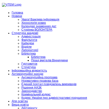
Головна
Новини
Увага! Важлива інформація
Хронологія новин
Календар знаменних дат
Сторінка ВОЛОНТЕРА
Структура академії
Адміністрація
Факультети
Кафедри
Відділи
Лабораторії
Бібліотека
Бібліотека
Праці вчителів Вінниччини
Гуртожиток
Структура
Інформаційна відкритість
Антикорупційні заходи
Антикорупційна програма
Нормативно-правова база
Єдиний портал повідомлень викривачів
Рішення НАЗК
Законодавство
Кримінальний кодекс
Кодекс України про адміністративні порушення
Для освітян
Вища освіта
Абітурієнту