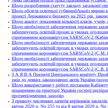
Деякі питання оплати праці працівників установ,
Щодо розроблення статуту закладу загальної сер
Щодо обсягів освітньої субвенціїАналіз мережі к
проекті Державного бюджету на 2021 рік, законо
Щодо аналізу показників кількості класів, учнів, 
Щодо необхідності забезпечення державою захист
забезпечують освітній процес в умовах оголоше
спричиненою коронавірусом SARSCoV-2 (Кабінет
Щодо необхідності забезпечення державою захист
забезпечують освітній процес в умовах оголоше
спричиненою коронавірусом SARSCoV-2 (С.М. 
Щодо необхідності забезпечення державою захист
забезпечують освітній процес в умовах оголоше
спричиненою коронавірусом SARSCoV-2 (С.В. Б
З А Я В А Президії Центрального комітету Профс
змін до деяких законодавчих актів України (щод
Щодо використання у роботі постанови Кабінету 
поширенню на території України гострої респір
протиепідемічних заходів»
З приводу численних запитів керівників закладів
квітня 2020 р. No 255 та від 8 квітня 2020 р. N