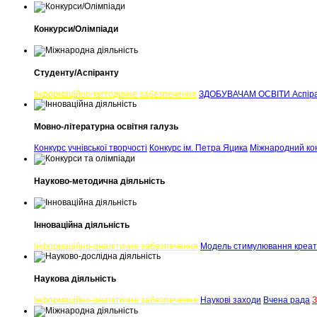
Конкурси/Олімпіади
Студенту/Аспіранту
Інформаційно-методичне забезпечення
ЗДОБУВАЧАМ ОСВІТИ
Аспір
Мовно-літературна освітня галузь
Конкурс учнівської творчості
Конкурс ім. Петра Яцика
Міжнародний кон
Науково-методична діяльність
Інноваційна діяльність
Iнформаційно-аналітичне забезпечення
Модель стимулювання креати
Наукова діяльність
Iнформаційно-аналітичне забезпечення
Наукові заходи
Вчена рада
З