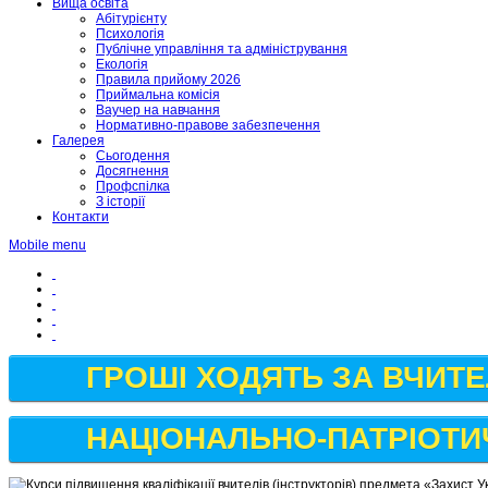
Вища освіта
Абітурієнту
Психологія
Публічне управління та адміністрування
Екологія
Правила прийому 2026
Приймальна комісія
Ваучер на навчання
Нормативно-правове забезпечення
Галерея
Сьогодення
Досягнення
Профспілка
З історії
Контакти
Mobile menu
ГРОШІ ХОДЯТЬ ЗА ВЧИТ
НАЦІОНАЛЬНО-ПАТРІОТИ