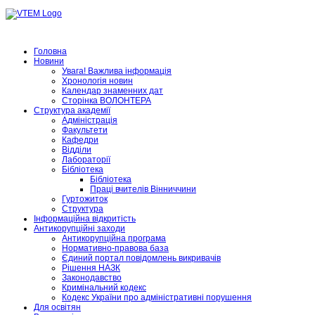
Головна
Новини
Увага! Важлива інформація
Хронологія новин
Календар знаменних дат
Сторінка ВОЛОНТЕРА
Структура академії
Адміністрація
Факультети
Кафедри
Відділи
Лабораторії
Бібліотека
Бібліотека
Праці вчителів Вінниччини
Гуртожиток
Структура
Інформаційна відкритість
Антикорупційні заходи
Антикорупційна програма
Нормативно-правова база
Єдиний портал повідомлень викривачів
Рішення НАЗК
Законодавство
Кримінальний кодекс
Кодекс України про адміністративні порушення
Для освітян