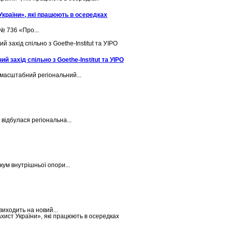
України», які працюють в осередках
 № 736 «Про...
 захід спільно з Goethe-Institut та УІРО
 масштабний регіональний...
відбулася регіональна...
кум внутрішньої опори...
виходить на новий...