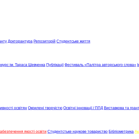
анту
Докторантура
Репозиторій
Студентське життя
курс ім. Тараса Шевченка
Публікації
Фестиваль «Палітра авторського слова»
І
вності освітян
Окрилені творчістю
Освітні інновації / ППД
Виставкова та грант
абезпечення якості освіти
Студентстьке наукове товариство
Бібліометрика
Ак