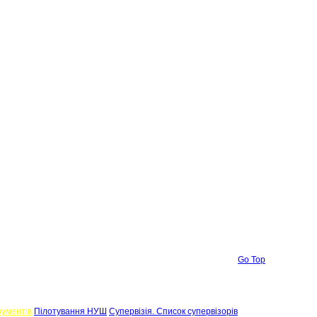
Go Top
кументів
Пілотування НУШ
Супервізія. Список супервізорів