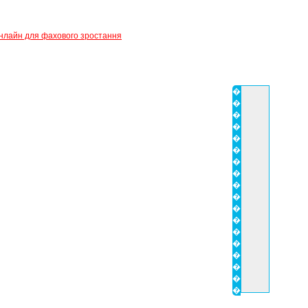
нлайн для фахового зростання
�
�
�
�
�
�
�
�
�
�
�
�
�
�
�
�
�
�