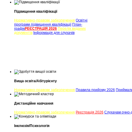
Підвищення кваліфікації
Нормативно-правове забезпечення
Освітні
програми підвищення кваліфікації
План-
графік
РЕЄСТРАЦІЯ 2026
Перелік виданих
документів
Інформація для слухачів
Вища освіта/Абітурієнту
Нормативно-правове забезпечення
Правила прийому 2026
Приймаль
Дистанційне навчання
Нормативно-правове забезпечення
Реєстрація 2026
Слухачам очно-д
Інклюзія/Психологія