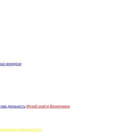
нші конкурси
ова діяльність
Музей освіти Вінниччини
адемічна доброчесність