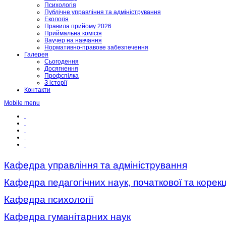
Психологія
Публічне управління та адміністрування
Екологія
Правила прийому 2026
Приймальна комісія
Ваучер на навчання
Нормативно-правове забезпечення
Галерея
Сьогодення
Досягнення
Профспілка
З історії
Контакти
Mobile menu
Кафедра управління та адміністрування
Кафедра педагогічних наук, початкової та корекц
Кафедра психології
Кафедра гуманітарних наук