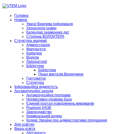
Головна
Новини
Увага! Важлива інформація
Хронологія новин
Календар знаменних дат
Сторінка ВОЛОНТЕРА
Структура академії
Адміністрація
Факультети
Кафедри
Відділи
Лабораторії
Бібліотека
Бібліотека
Праці вчителів Вінниччини
Гуртожиток
Структура
Інформаційна відкритість
Антикорупційні заходи
Антикорупційна програма
Нормативно-правова база
Єдиний портал повідомлень викривачів
Рішення НАЗК
Законодавство
Кримінальний кодекс
Кодекс України про адміністративні порушення
Для освітян
Вища освіта
Абітурієнту